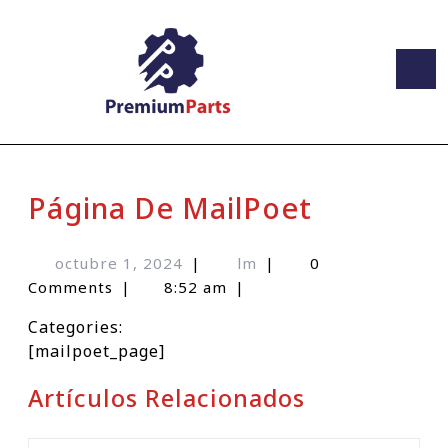
Página De MailPoet
octubre 1, 2024
|
lm
|
0
Comments
|
8:52 am
|
Categories:
[mailpoet_page]
Artículos Relacionados