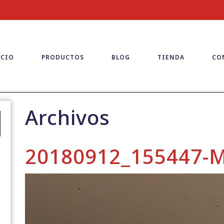
ICIO
PRODUCTOS
BLOG
TIENDA
CO
Archivos
20180912_155447-M