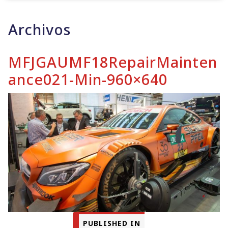
Archivos
MFJGAUMF18RepairMainten
Ance021-Min-960×640
PUBLISHED IN