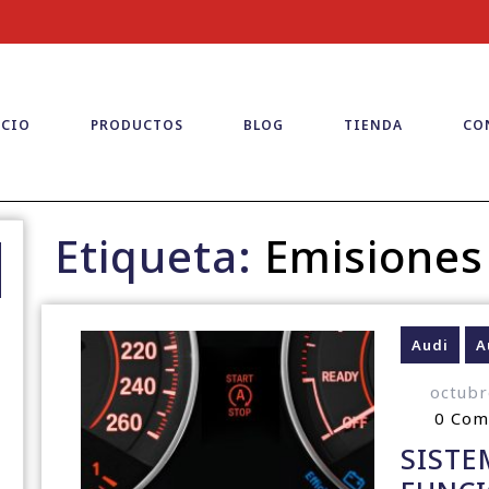
ICIO
PRODUCTOS
BLOG
TIENDA
CO
Etiqueta:
Emisiones
Audi
A
octubr
0 Co
SISTE