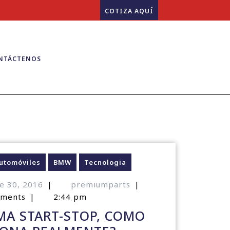
COTIZA AQUÍ
NTÁCTENOS
utomóviles
BMW
Tecnologia
e 30, 2016
|
premiumparts
|
mments
|
2:44 pm
MA START-STOP, COMO